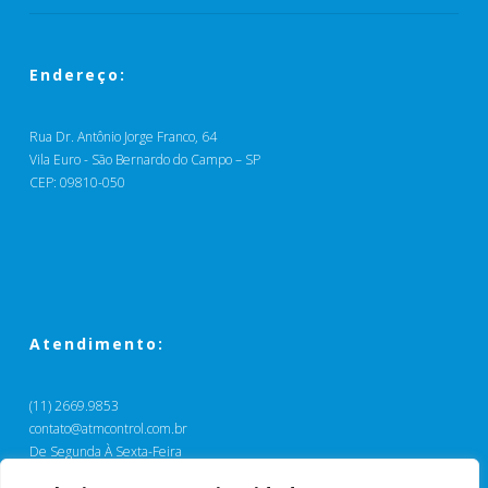
Endereço:
Rua Dr. Antônio Jorge Franco, 64
Vila Euro - São Bernardo do Campo – SP
CEP: 09810-050
Atendimento:
(11) 2669.9853
contato@atmcontrol.com.br
De Segunda À Sexta-Feira
Das 9:00 às 17:00