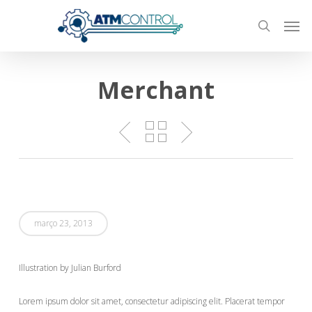
Skip
Men
to
search
main
content
Merchant
março 23, 2013
Illustration by Julian Burford
Lorem ipsum dolor sit amet, consectetur adipiscing elit. Placerat tempor