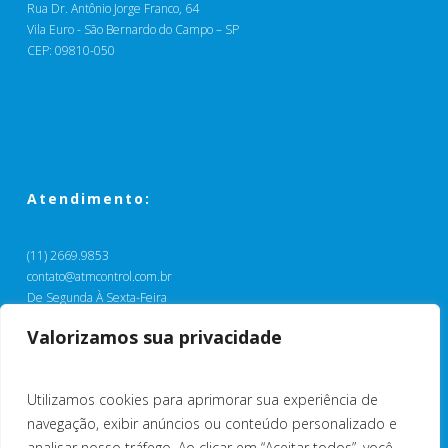
Rua Dr. Antônio Jorge Franco, 64
Vila Euro - São Bernardo do Campo – SP
CEP: 09810-050
Atendimento:
(11) 2669.9853
contato@atmcontrol.com.br
De Segunda À Sexta-Feira
Das 9:00 às 17:00
Valorizamos sua privacidade
Base Goiânia:
(62) 99482.7218
Utilizamos cookies para aprimorar sua experiência de
navegação, exibir anúncios ou conteúdo personalizado e
analisar nosso tráfego. Ao clicar em “Aceitar todos”, você