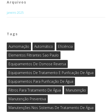
Arquivos
janeiro 2025
Tags
Aumomação
Automático
Eficiência
Elementos Filtrantes Sao Paulo
Equipamentos De Osmose Reversa
Equipamentos De Tratamento E Purificação De Água
Equipamentos Para Purificação De Água
Filtros Para Tratamento De Água
Manutenção
Manutenção Preventiva
Manutenções Nos Sistemas De Tratamento De Água