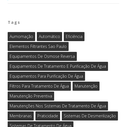
Tags
Aumomação
Automático
Eficiência
Elementos Filtrantes Sao Paulo
Equipamentos De Osmose Reversa
Equipamentos De Tratamento E Purificação De Água
Equipamentos Para Purificação De Água
Filtros Para Tratamento De Água
Manutenção
Manutenção Preventiva
Manutenções Nos Sistemas De Tratamento De Água
Membranas
Praticidade
Sistemas De Desmerilização
Sistemas De Tratamento De Água