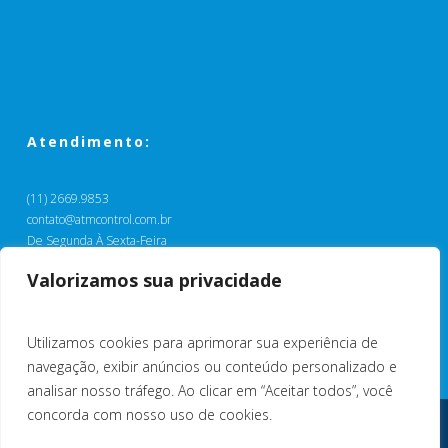
Atendimento:
(11) 2669.9853
contato@atmcontrol.com.br
De Segunda À Sexta-Feira
Das 9:00 às 17:00
Valorizamos sua privacidade
Base Goiânia:
(62) 99482.7218
Utilizamos cookies para aprimorar sua experiência de
navegação, exibir anúncios ou conteúdo personalizado e
analisar nosso tráfego. Ao clicar em “Aceitar todos”, você
concorda com nosso uso de cookies.
© 2026 ATM Control. Desenvolvido por
Sites Goiânia
-
Marketing Digital